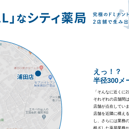
えっ！？
半径300
「そんなに近くに
それぞれの店舗間
店舗が点在してい
店舗を近隣に構え
し、さらには業務
根ざした薬局業務